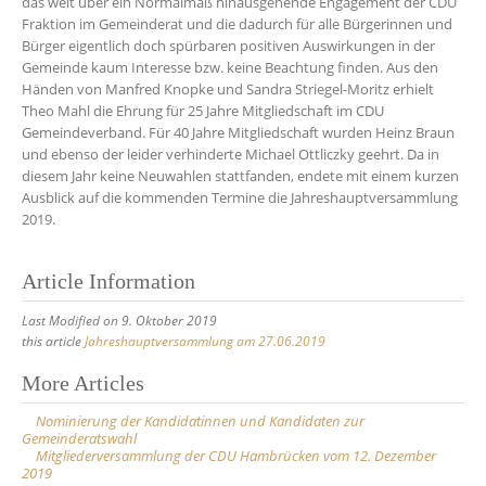
das weit über ein Normalmaß hinausgehende Engagement der CDU
Fraktion im Gemeinderat und die dadurch für alle Bürgerinnen und
Bürger eigentlich doch spürbaren positiven Auswirkungen in der
Gemeinde kaum Interesse bzw. keine Beachtung finden. Aus den
Händen von Manfred Knopke und Sandra Striegel-Moritz erhielt
Theo Mahl die Ehrung für 25 Jahre Mitgliedschaft im CDU
Gemeindeverband. Für 40 Jahre Mitgliedschaft wurden Heinz Braun
und ebenso der leider verhinderte Michael Ottliczky geehrt. Da in
diesem Jahr keine Neuwahlen stattfanden, endete mit einem kurzen
Ausblick auf die kommenden Termine die Jahreshauptversammlung
2019.
Article Information
Last Modified on 9. Oktober 2019
this article
Jahreshauptversammlung am 27.06.2019
Post
More Articles
navigation
Nominierung der Kandidatinnen und Kandidaten zur
Gemeinderatswahl
Mitgliederversammlung der CDU Hambrücken vom 12. Dezember
2019