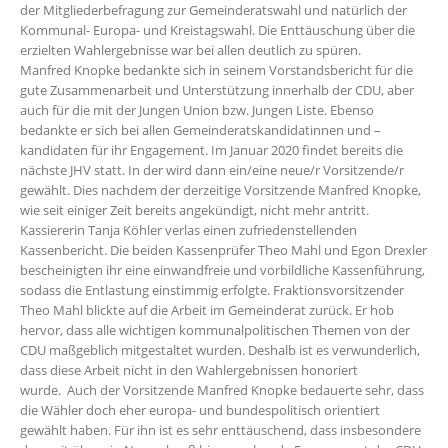
der Mitgliederbefragung zur Gemeinderatswahl und natürlich der
Kommunal- Europa- und Kreistagswahl. Die Enttäuschung über die
erzielten Wahlergebnisse war bei allen deutlich zu spüren.
Manfred Knopke bedankte sich in seinem Vorstandsbericht für die
gute Zusammenarbeit und Unterstützung innerhalb der CDU, aber
auch für die mit der Jungen Union bzw. Jungen Liste. Ebenso
bedankte er sich bei allen Gemeinderatskandidatinnen und –
kandidaten für ihr Engagement. Im Januar 2020 findet bereits die
nächste JHV statt. In der wird dann ein/eine neue/r Vorsitzende/r
gewählt. Dies nachdem der derzeitige Vorsitzende Manfred Knopke,
wie seit einiger Zeit bereits angekündigt, nicht mehr antritt.
Kassiererin Tanja Köhler verlas einen zufriedenstellenden
Kassenbericht. Die beiden Kassenprüfer Theo Mahl und Egon Drexler
bescheinigten ihr eine einwandfreie und vorbildliche Kassenführung,
sodass die Entlastung einstimmig erfolgte. Fraktionsvorsitzender
Theo Mahl blickte auf die Arbeit im Gemeinderat zurück. Er hob
hervor, dass alle wichtigen kommunalpolitischen Themen von der
CDU maßgeblich mitgestaltet wurden. Deshalb ist es verwunderlich,
dass diese Arbeit nicht in den Wahlergebnissen honoriert
wurde. Auch der Vorsitzende Manfred Knopke bedauerte sehr, dass
die Wähler doch eher europa- und bundespolitisch orientiert
gewählt haben. Für ihn ist es sehr enttäuschend, dass insbesondere