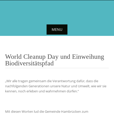
Skip
to
content
MENU
Skip
to
content
World Cleanup Day und Einweihung
Biodiversitätspfad
„Wir alle tragen gemeinsam die Verantwortung dafür, dass die
nachfolgenden Generationen unsere Natur und Umwelt, wie wir sie
kennen, noch erleben und wahrnehmen dürfen.“
Mit diesen Worten lud die Gemeinde Hambrücken zum