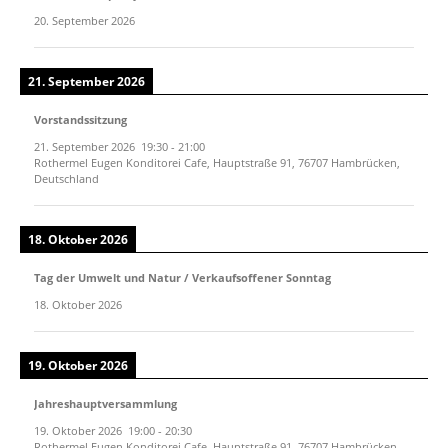
20. September 2026
21. September 2026
Vorstandssitzung
21. September 2026
19:30
-
21:00
Rothermel Eugen Konditorei Cafe, Hauptstraße 91, 76707 Hambrücken,
Deutschland
18. Oktober 2026
Tag der Umwelt und Natur / Verkaufsoffener Sonntag
18. Oktober 2026
19. Oktober 2026
Jahreshauptversammlung
19. Oktober 2026
19:00
-
20:30
Rothermel Eugen Konditorei Cafe, Hauptstraße 91, 76707 Hambrücken,