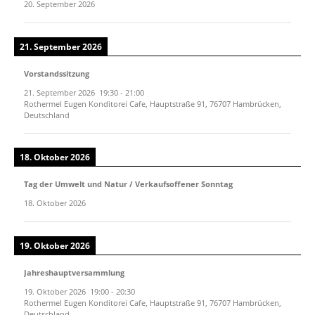
20. September 2026
21. September 2026
Vorstandssitzung
21. September 2026
19:30
-
21:00
Rothermel Eugen Konditorei Cafe, Hauptstraße 91, 76707 Hambrücken,
Deutschland
18. Oktober 2026
Tag der Umwelt und Natur / Verkaufsoffener Sonntag
18. Oktober 2026
19. Oktober 2026
Jahreshauptversammlung
19. Oktober 2026
19:00
-
20:30
Rothermel Eugen Konditorei Cafe, Hauptstraße 91, 76707 Hambrücken,
Deutschland