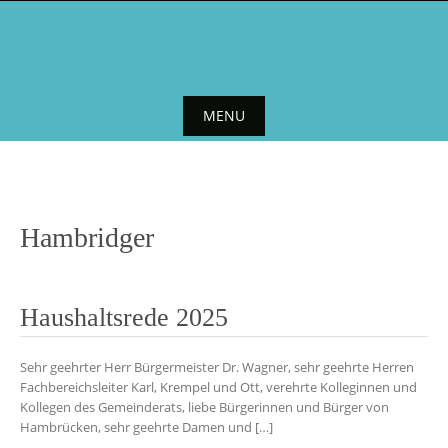
Skip
to
content
MENU
Skip
to
content
Hambridger
Haushaltsrede 2025
Sehr geehrter Herr Bürgermeister Dr. Wagner, sehr geehrte Herren
Fachbereichsleiter Karl, Krempel und Ott, verehrte Kolleginnen und
Kollegen des Gemeinderats, liebe Bürgerinnen und Bürger von
Hambrücken, sehr geehrte Damen und […]