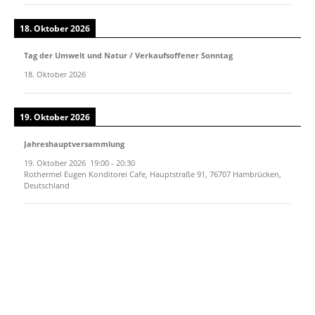
18. Oktober 2026
Tag der Umwelt und Natur / Verkaufsoffener Sonntag
18. Oktober 2026
19. Oktober 2026
Jahreshauptversammlung
19. Oktober 2026
19:00
-
20:30
Rothermel Eugen Konditorei Cafe, Hauptstraße 91, 76707 Hambrücken,
Deutschland