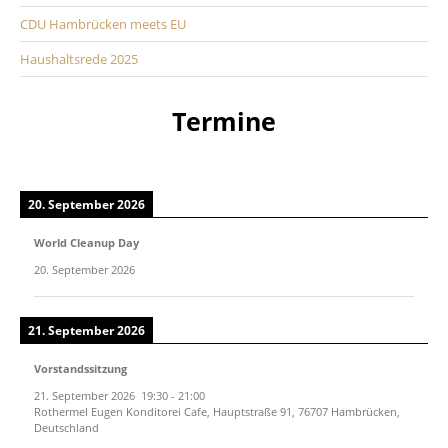
CDU Hambrücken meets EU
Haushaltsrede 2025
Termine
20. September 2026
World Cleanup Day
20. September 2026
21. September 2026
Vorstandssitzung
21. September 2026
19:30
-
21:00
Rothermel Eugen Konditorei Cafe, Hauptstraße 91, 76707 Hambrücken,
Deutschland